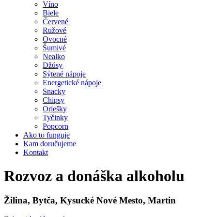
Víno
Biele
Červené
Ružové
Ovocné
Šumivé
Nealko
Džúsy
Sýtené nápoje
Energetické nápoje
Snacky
Chipsy
Oriešky
Tyčinky
Popcorn
Ako to funguje
Kam doručujeme
Kontakt
Rozvoz a donáška alkoholu
Žilina, Bytča, Kysucké Nové Mesto, Martin