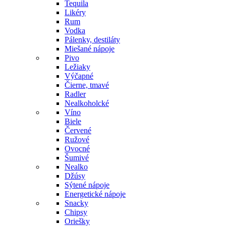
Tequila
Likéry
Rum
Vodka
Pálenky, destiláty
Miešané nápoje
Pivo
Ležiaky
Výčapné
Čierne, tmavé
Radler
Nealkoholcké
Víno
Biele
Červené
Ružové
Ovocné
Šumivé
Nealko
Džúsy
Sýtené nápoje
Energetické nápoje
Snacky
Chipsy
Oriešky