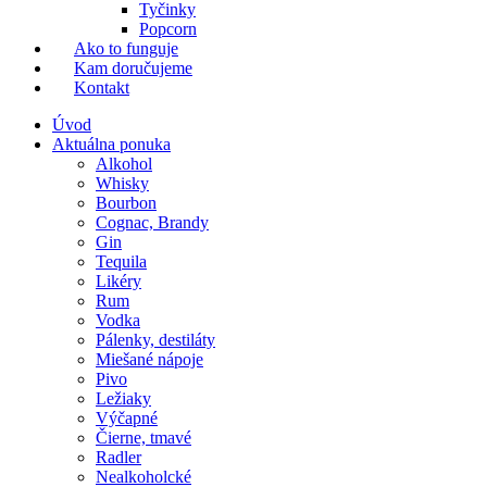
Tyčinky
Popcorn
Ako to funguje
Kam doručujeme
Kontakt
Úvod
Aktuálna ponuka
Alkohol
Whisky
Bourbon
Cognac, Brandy
Gin
Tequila
Likéry
Rum
Vodka
Pálenky, destiláty
Miešané nápoje
Pivo
Ležiaky
Výčapné
Čierne, tmavé
Radler
Nealkoholcké