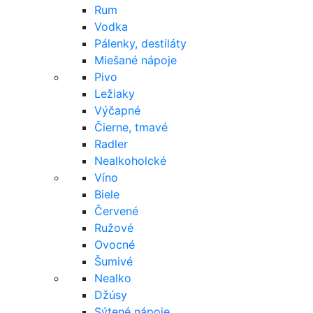
Rum
Vodka
Pálenky, destiláty
Miešané nápoje
Pivo
Ležiaky
Výčapné
Čierne, tmavé
Radler
Nealkoholcké
Víno
Biele
Červené
Ružové
Ovocné
Šumivé
Nealko
Džúsy
Sýtené nápoje