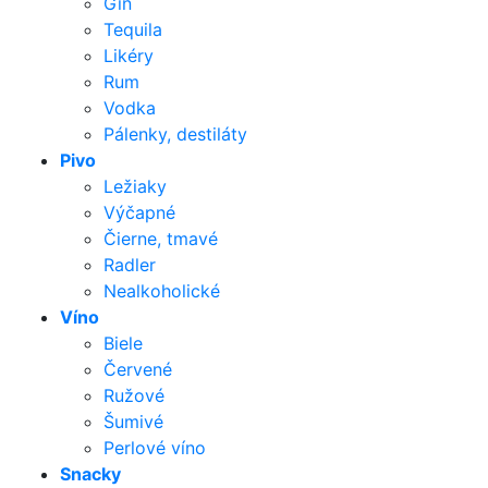
Gin
Tequila
Likéry
Rum
Vodka
Pálenky, destiláty
Pivo
Ležiaky
Výčapné
Čierne, tmavé
Radler
Nealkoholické
Víno
Biele
Červené
Ružové
Šumivé
Perlové víno
Snacky