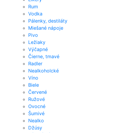
Rum
Vodka
Pálenky, destiláty
Miešané nápoje
Pivo
Ležiaky
Výčapné
Čierne, tmavé
Radler
Nealkoholcké
Víno
Biele
Červené
Ružové
Ovocné
Šumivé
Nealko
Džúsy